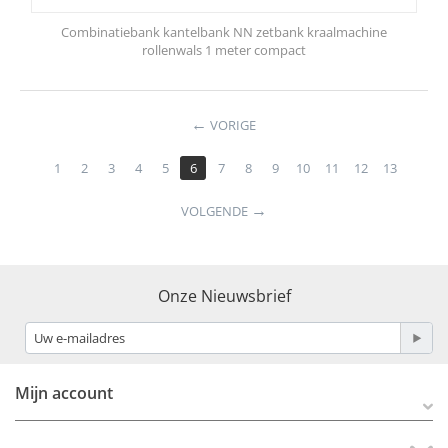
Combinatiebank kantelbank NN zetbank kraalmachine
rollenwals 1 meter compact
VORIGE
1
2
3
4
5
6
7
8
9
10
11
12
13
VOLGENDE
Onze Nieuwsbrief
Mijn account