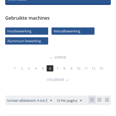
Gebruikte machines
Houtbewerking
Metaalbewerking
Aluminium bewerking
VORIGE
1
2
3
4
5
6
7
8
9
10
11
12
13
VOLGENDE
Sorteer alfabetisch: A tot Z
12 Per pagina