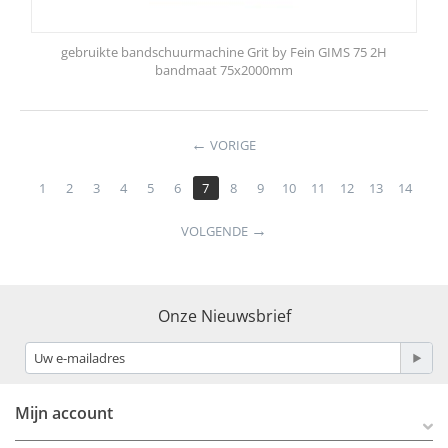
gebruikte bandschuurmachine Grit by Fein GIMS 75 2H
bandmaat 75x2000mm
VORIGE
1
2
3
4
5
6
7
8
9
10
11
12
13
14
VOLGENDE
Onze Nieuwsbrief
Mijn account