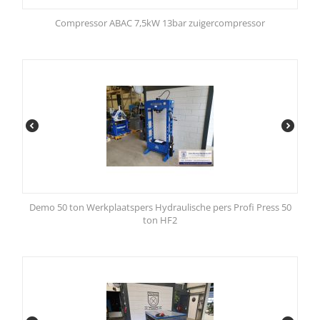
Compressor ABAC 7,5kW 13bar zuigercompressor
Demo 50 ton Werkplaatspers Hydraulische pers Profi Press 50
ton HF2