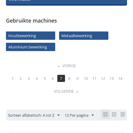
Gebruikte machines
Houtbewerking
Metaalbewerking
Aluminium bewerking
VORIGE
1
2
3
4
5
6
7
8
9
10
11
12
13
14
VOLGENDE
Sorteer alfabetisch: A tot Z
12 Per pagina