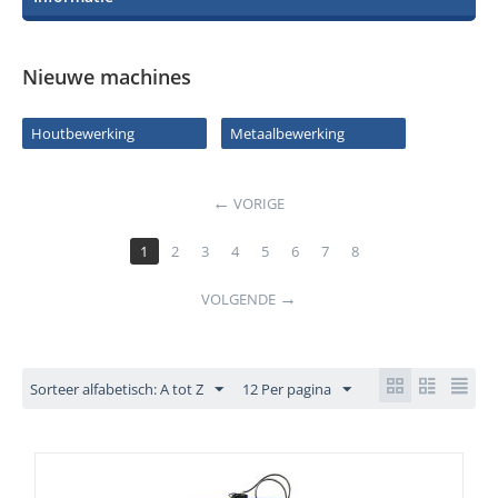
Nieuwe machines
Houtbewerking
Metaalbewerking
VORIGE
1
2
3
4
5
6
7
8
VOLGENDE
Sorteer alfabetisch: A tot Z
12 Per pagina