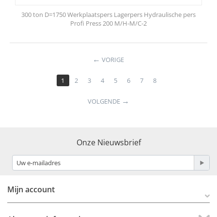
300 ton D=1750 Werkplaatspers Lagerpers Hydraulische pers
Profi Press 200 M/H-M/C-2
VORIGE
1
2
3
4
5
6
7
8
VOLGENDE
Onze Nieuwsbrief
Mijn account