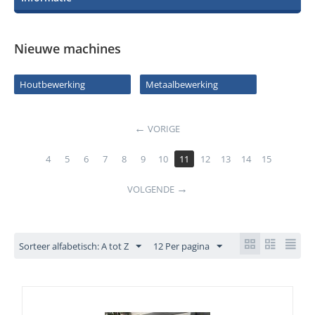
Nieuwe machines
Houtbewerking
Metaalbewerking
VORIGE
4
5
6
7
8
9
10
11
12
13
14
15
VOLGENDE
Sorteer alfabetisch: A tot Z
12 Per pagina