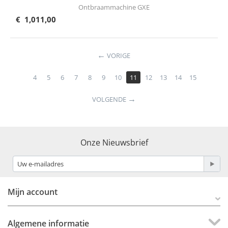
Ontbraammachine GXE
€
1,011,00
VORIGE
4
5
6
7
8
9
10
11
12
13
14
15
VOLGENDE
Onze Nieuwsbrief
Mijn account
Algemene informatie