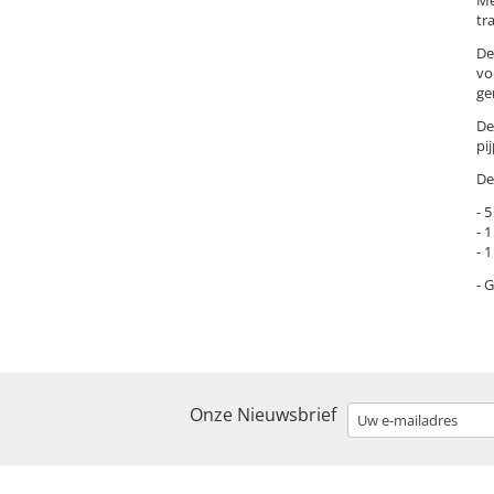
tr
De
vo
ge
De
pi
De
- 
- 
- 
- 
Onze Nieuwsbrief