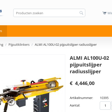
Wi
es
ng
/
Pijpuitklinkers
/
ALMI AL100U-02 pijpuitslijper radiusslijper
ALMI AL100U-02
pijpuitslijper
radiusslijper
€
4,446,00
Artikelnummer:
10395
Aantal: