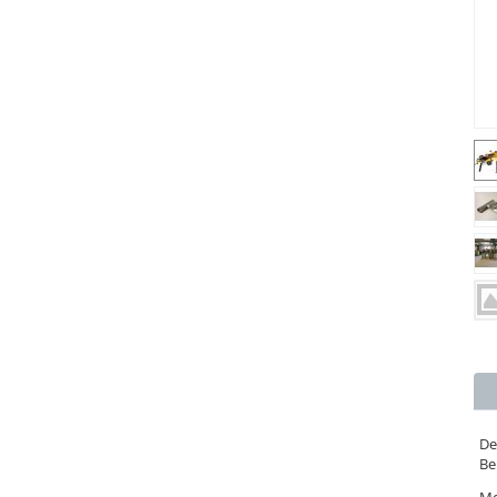
De
Be
Me