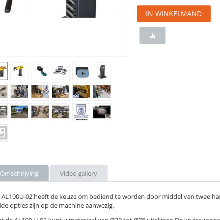
IN WINKELMAND
Omschrijving
Video gallery
 AL100U-02 heeft de keuze om bediend te worden door middel van twee ha
ide opties zijn op de machine aanwezig.
t de AL100 U-02 kunt u materiaal van Ø20 tot Ø76 uitslijpen.De kruissuppor