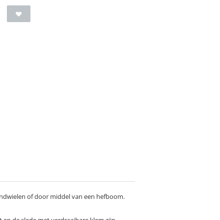
ndwielen of door middel van een hefboom.
t en de slede met verdraaibare klem zijn