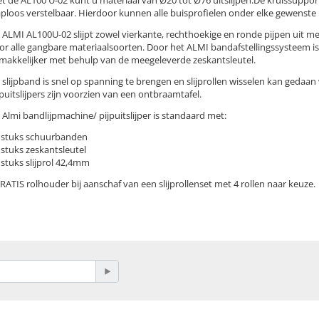
aploos verstelbaar. Hierdoor kunnen alle buisprofielen onder elke gewenste
 ALMI AL100U-02 slijpt zowel vierkante, rechthoekige en ronde pijpen uit me
or alle gangbare materiaalsoorten. Door het ALMI bandafstellingssysteem is 
makkelijker met behulp van de meegeleverde zeskantsleutel.
 slijpband is snel op spanning te brengen en slijprollen wisselen kan gedaan
jpuitslijpers zijn voorzien van een ontbraamtafel.
 Almi bandlijpmachine/ pijpuitslijper is standaard met:
5 stuks schuurbanden
1 stuks zeskantsleutel
1 stuks slijprol 42,4mm
GRATIS rolhouder bij aanschaf van een slijprollenset met 4 rollen naar keuze.