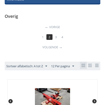
Overig
VORIGE
1
2
3
4
VOLGENDE
Sorteer alfabetisch: A tot Z
12 Per pagina