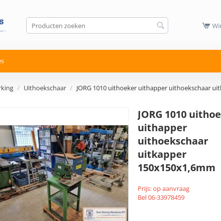
Wi
es
king
/
Uithoekschaar
/
JORG 1010 uithoeker uithapper uithoekschaar u
JORG 1010 uitho
uithapper
uithoekschaar
uitkapper
150x150x1,6mm
Prijs: op aanvraag
Bel 06-33978459