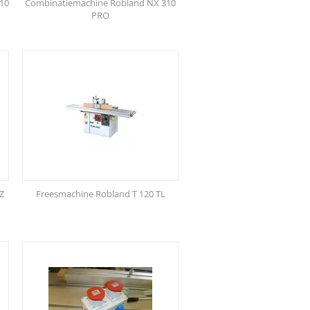
10
Combinatiemachine Robland NX 310
PRO
Z
Freesmachine Robland T 120 TL