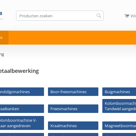
Wi
es
ng
taalbewerking
andslijpmachines
Boor-freesmachines
Buigmachines
Kolomboormach
raaibanken
Freesmachines
Tandwiel aanged
olomboormachine V-
naar aangedreven
Kraalmachines
Magneetboormac