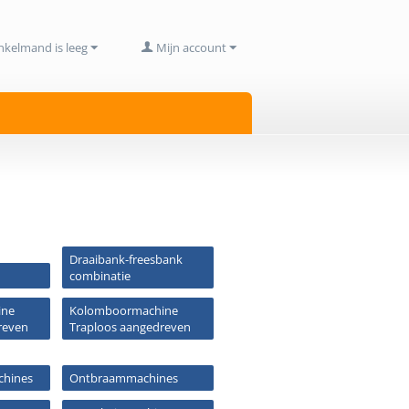
nkelmand is leeg
Mijn account
Draaibank-freesbank
combinatie
ine
Kolomboormachine
reven
Traploos aangedreven
hines
Ontbraammachines