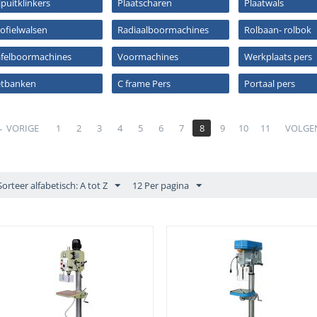
jpuitklinkers
Plaatscharen
Plaatwals
ofielwalsen
Radiaalboormachines
Rolbaan- rolbok
afelboormachines
Voormachines
Werkplaats pers
etbanken
C frame Pers
Portaal pers
VORIGE
1
2
3
4
5
6
7
8
9
10
11
VOLGE
Sorteer alfabetisch: A tot Z
12 Per pagina