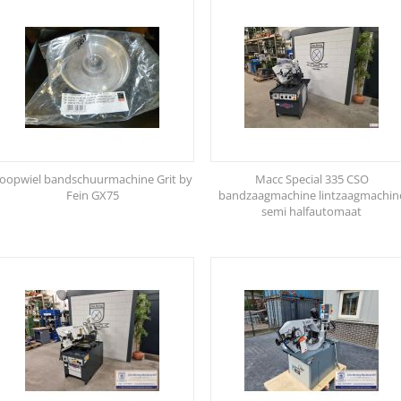
oopwiel bandschuurmachine Grit by
Macc Special 335 CSO
Fein GX75
bandzaagmachine lintzaagmachin
semi halfautomaat