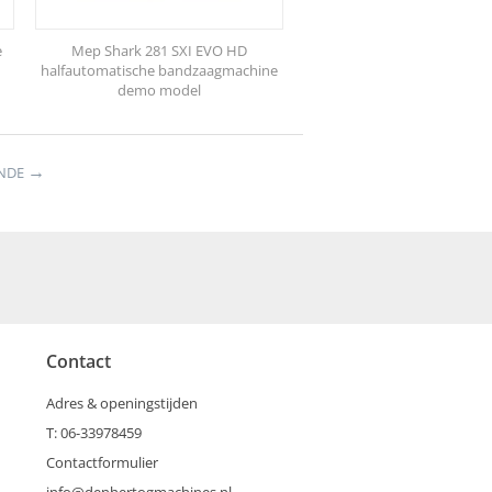
e
Mep Shark 281 SXI EVO HD
halfautomatische bandzaagmachine
demo model
NDE
Contact
Adres & openingstijden
T: 06-33978459
Contactformulier
info@denhertogmachines.nl