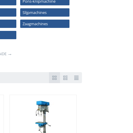
Pons-knipmachine
Slijpmachines
Zaagmachines
NDE