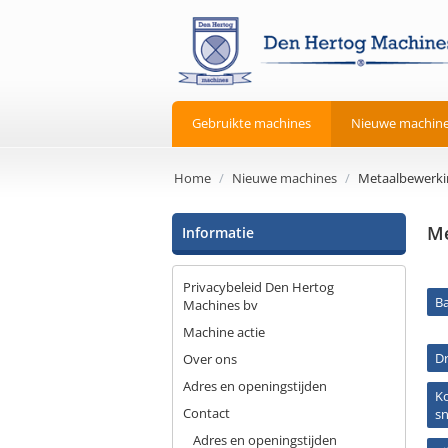
Gebruikte machines
Nieuwe machin
Home
/
Nieuwe machines
/
Metaalbewerki
Me
Informatie
Privacybeleid Den Hertog
B
Machines bv
Machine actie
D
Over ons
Adres en openingstijden
K
Contact
s
Adres en openingstijden