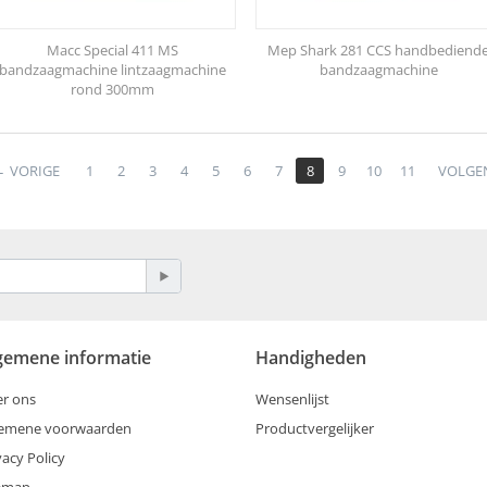
Macc Special 411 MS
Mep Shark 281 CCS handbediend
bandzaagmachine lintzaagmachine
bandzaagmachine
rond 300mm
VORIGE
1
2
3
4
5
6
7
8
9
10
11
VOLGE
gemene informatie
Handigheden
r ons
Wensenlijst
gemene voorwaarden
Productvergelijker
vacy Policy
temap